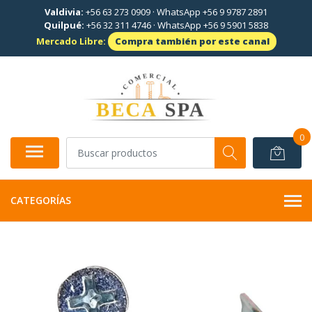
Valdivia:
+56 63 273 0909
·
WhatsApp +56 9 9787 2891
Quilpué:
+56 32 311 4746
·
WhatsApp +56 9 5901 5838
Mercado Libre:
Compra también por este canal
0
CATEGORÍAS