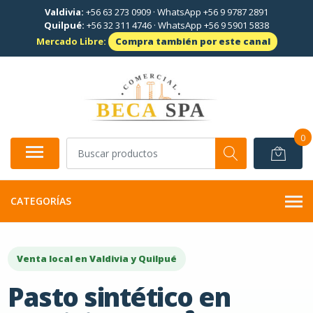
Valdivia:
+56 63 273 0909
·
WhatsApp +56 9 9787 2891
Quilpué:
+56 32 311 4746
·
WhatsApp +56 9 5901 5838
Mercado Libre:
Compra también por este canal
0
CATEGORÍAS
Venta local en Valdivia y Quilpué
Pasto sintético en