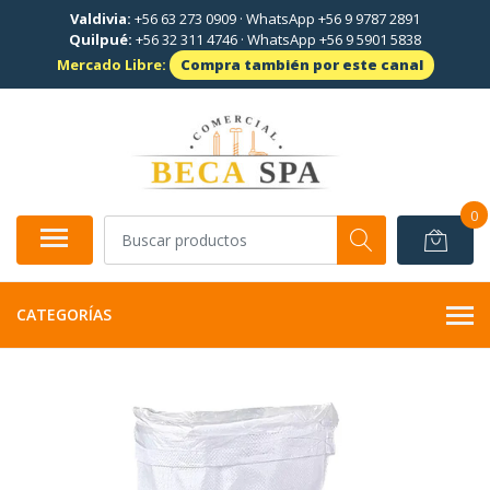
Valdivia:
+56 63 273 0909
·
WhatsApp +56 9 9787 2891
Quilpué:
+56 32 311 4746
·
WhatsApp +56 9 5901 5838
Mercado Libre:
Compra también por este canal
0
CATEGORÍAS