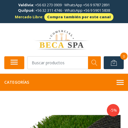
Valdivia:
+56 63 273 0909
·
WhatsApp +56 9 9787 2891
Quilpué:
+56 32 311 4746
·
WhatsApp +56 9 5901 5838
Mercado Libre:
Compra también por este canal
0
CATEGORÍAS
-5%