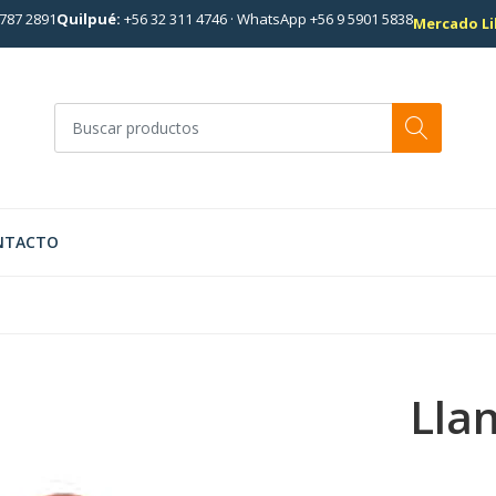
787 2891
Quilpué:
+56 32 311 4746
·
WhatsApp +56 9 5901 5838
Mercado Li
NTACTO
Lla