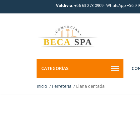
Valdivia:
+56 63 273 0909
·
WhatsApp +56 9 9
CATEGORÍAS
CO
Inicio
Ferreteria
Llana dentada