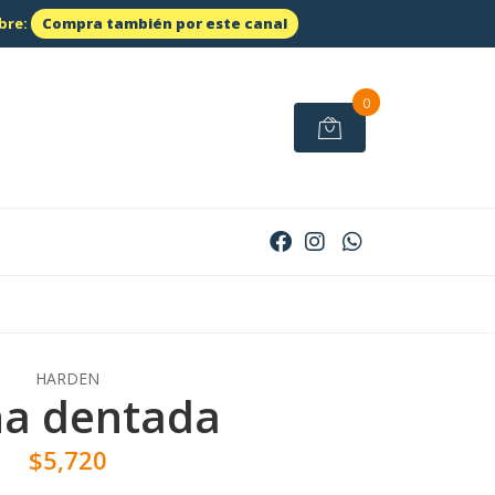
bre:
Compra también por este canal
0
HARDEN
na dentada
$5,720