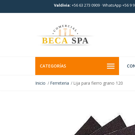
Valdivia:
+56 63 273 0909
·
WhatsApp +56 9 9
CATEGORÍAS
CO
Inicio
Ferreteria
Lija para fierro grano 120