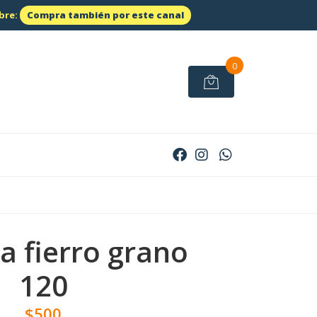
bre:
Compra también por este canal
0
ra fierro grano
120
$500