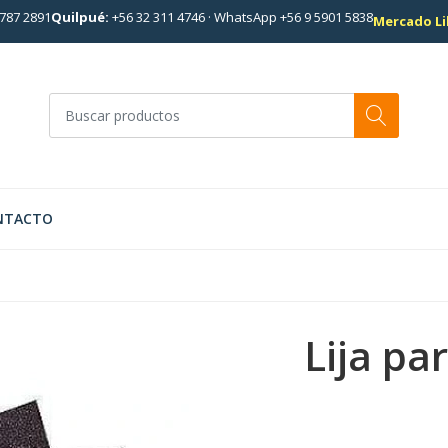
787 2891
Quilpué:
+56 32 311 4746
·
WhatsApp +56 9 5901 5838
Mercado Li
NTACTO
Lija pa