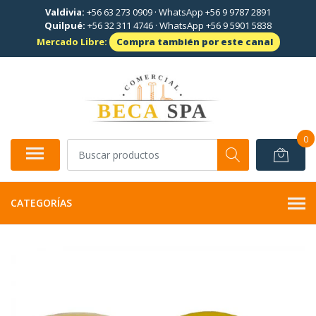
Valdivia:
+56 63 273 0909
·
WhatsApp +56 9 9787 2891
Quilpué:
+56 32 311 4746
·
WhatsApp +56 9 5901 5838
Mercado Libre:
Compra también por este canal
0
CATEGORÍAS