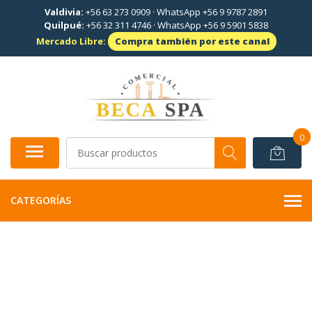
Valdivia:
+56 63 273 0909
·
WhatsApp +56 9 9787 2891
Quilpué:
+56 32 311 4746
·
WhatsApp +56 9 5901 5838
Mercado Libre:
Compra también por este canal
0
CATEGORÍAS