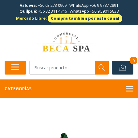
Valdivia:
+56 63 273 0909
·
WhatsApp +56 9 9787 2891
Quilpué:
+56 32 311 4746
·
WhatsApp +56 9 5901 5838
Mercado Libre:
Compra también por este canal
0
CATEGORÍAS