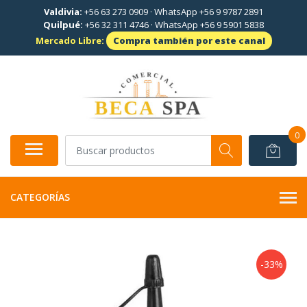
Valdivia:
+56 63 273 0909
·
WhatsApp +56 9 9787 2891
Quilpué:
+56 32 311 4746
·
WhatsApp +56 9 5901 5838
Mercado Libre:
Compra también por este canal
0
CATEGORÍAS
-33%